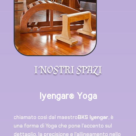
I NOSTRI SPAZI
Iyengar® Yoga
chiamato così dal maestro
BKS Iyengar
, è
una forma di Yoga che pone l’accento sul
dettaglio, la precisione e l’allineamento nello