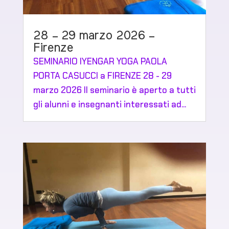
28 – 29 marzo 2026 –
Firenze
SEMINARIO IYENGAR YOGA PAOLA
PORTA CASUCCI a FIRENZE 28 - 29
marzo 2026 Il seminario è aperto a tutti
gli alunni e insegnanti interessati ad...