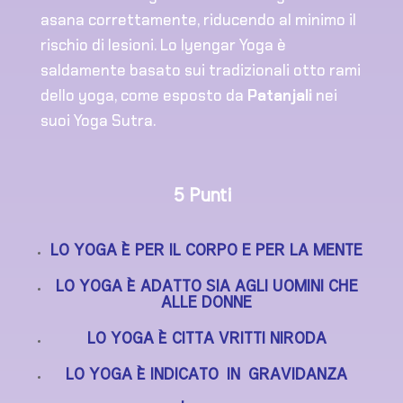
asana correttamente, riducendo al minimo il
rischio di lesioni. Lo Iyengar Yoga è
saldamente basato sui tradizionali otto rami
dello yoga, come esposto da
Patanjali
nei
suoi Yoga Sutra.
5 Punti
LO YOGA È PER IL CORPO E PER LA MENTE
LO YOGA È ADATTO SIA AGLI UOMINI CHE
ALLE DONNE
LO YOGA È CITTA VRITTI NIRODA
LO YOGA È INDICATO IN GRAVIDANZA