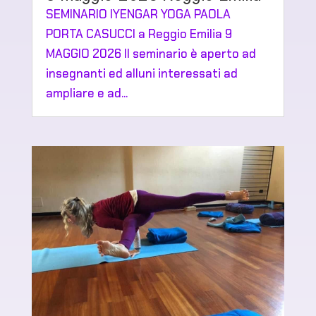
SEMINARIO IYENGAR YOGA PAOLA
PORTA CASUCCI a Reggio Emilia 9
MAGGIO 2026 Il seminario è aperto ad
insegnanti ed alluni interessati ad
ampliare e ad...